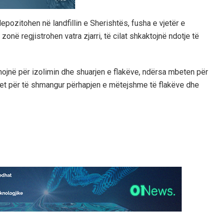
pozitohen në landfillin e Sherishtës, fusha e vjetër e
në regjistrohen vatra zjarri, të cilat shkaktojnë ndotje të
punojnë për izolimin dhe shuarjen e flakëve, ndërsa mbeten për
rohet për të shmangur përhapjen e mëtejshme të flakëve dhe