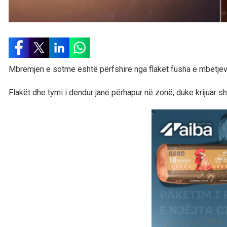
Mbrëmjen e sotme është përfshirë nga flakët fusha e mbetjev
Flakët dhe tymi i dendur janë përhapur në zonë, duke krijuar s