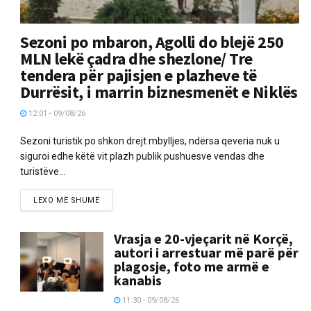
Sezoni po mbaron, Agolli do blejë 250
MLN lekë çadra dhe shezlone/ Tre
tendera për pajisjen e plazheve të
Durrësit, i marrin biznesmenët e Niklës
12:01 - 09/08/26
Sezoni turistik po shkon drejt mbylljes, ndërsa qeveria nuk u
siguroi edhe këtë vit plazh publik pushuesve vendas dhe
turistëve...
LEXO MË SHUMË
Vrasja e 20-vjeçarit në Korçë,
autori i arrestuar më parë për
plagosje, foto me armë e
kanabis
11:30 - 09/08/26