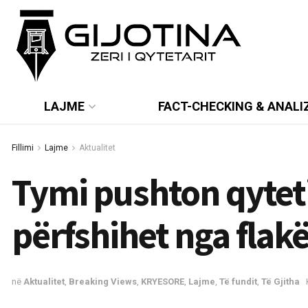
LAJME
FACT-CHECKING & ANALI
Fillimi
Lajme
Aktualitet
Tymi pushton qyteti
përfshihet nga flak
në
Aktualitet
,
Breaking Views
,
KRYESORE
,
Lajme
,
Të fundit
,
Të Gjitha