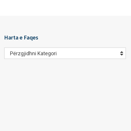
Harta e Faqes
Harta
Përzgjidhni Kategori
e
Faqes