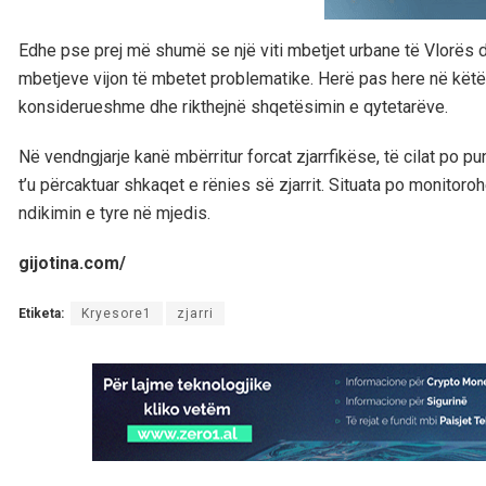
Edhe pse prej më shumë se një viti mbetjet urbane të Vlorës de
mbetjeve vijon të mbetet problematike. Herë pas here në këtë zo
konsiderueshme dhe rikthejnë shqetësimin e qytetarëve.
Në vendngjarje kanë mbërritur forcat zjarrfikëse, të cilat po 
t’u përcaktuar shkaqet e rënies së zjarrit. Situata po monito
ndikimin e tyre në mjedis.
gijotina.com/
Etiketa:
Kryesore1
zjarri