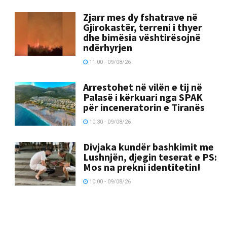
Zjarr mes dy fshatrave në
Gjirokastër, terreni i thyer
dhe bimësia vështirësojnë
ndërhyrjen
11:00 - 09/08/26
Arrestohet në vilën e tij në
Palasë i kërkuari nga SPAK
për inceneratorin e Tiranës
10:30 - 09/08/26
Divjaka kundër bashkimit me
Lushnjën, djegin teserat e PS:
Mos na prekni identitetin!
10:00 - 09/08/26