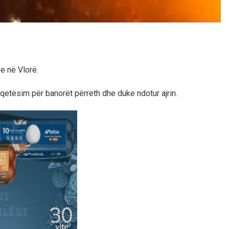
e në Vlorë.
hqetësim për banorët përreth dhe duke ndotur ajrin.