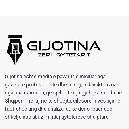
Gijotina është media e pavarur, e iniciuar nga
gazetarë profesionistë dhe të rinj, të karakterizuar
nga paanshmëria, që sjellin tek ju gjithçka ndodh në
Shqipëri, me lajme të shpejta, cilësore, investigime,
fact-checking dhe analiza, duke denoncuar çdo
shkelje apo abuzim ndaj qytetarëve shqiptarë.