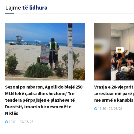
Lajme
të lidhura
Sezoni po mbaron, Agolli do blejë 250
Vrasja e 20-vjeçarit
MLN lekë çadra dhe shezlone/ Tre
arrestuar më parë 
tendera për pajisjen e plazheve të
me armë e kanabis
Durrësit, i marrin biznesmenët e
11:30 - 09/08/26
Niklës
12:01 - 09/08/26