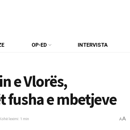
ZE
OP-ED
INTERVISTA
n e Vlorës,
ët fusha e mbetjeve
A
Kohë leximi: 1 min
A