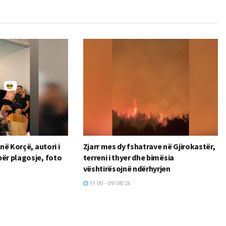
 në Korçë, autori i
Zjarr mes dy fshatrave në Gjirokastër,
për plagosje, foto
terreni i thyer dhe bimësia
vështirësojnë ndërhyrjen
11:00 - 09/08/26