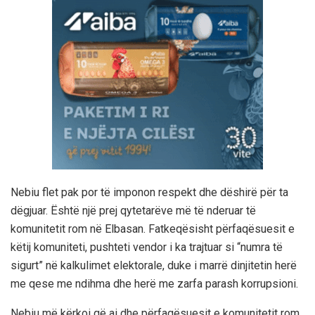
Nebiu flet pak por të imponon respekt dhe dëshirë për ta
dëgjuar. Është një prej qytetarëve më të nderuar të
komunitetit rom në Elbasan. Fatkeqësisht përfaqësuesit e
këtij komuniteti, pushteti vendor i ka trajtuar si “numra të
sigurt” në kalkulimet elektorale, duke i marrë dinjitetin herë
me qese me ndihma dhe herë me zarfa parash korrupsioni.
Nebiu më kërkoi që ai dhe përfaqësuesit e komunitetit rom