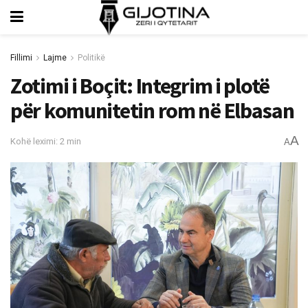
Fillimi
Lajme
Politikë
Zotimi i Boçit: Integrim i plotë
për komunitetin rom në Elbasan
A
Kohë leximi: 2 min
A