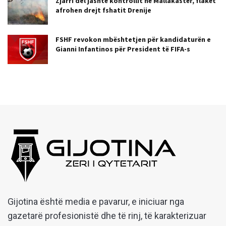
Zjarri del jashtë kontrollit në Mallakastër, flakët
afrohen drejt fshatit Drenije
FSHF revokon mbështetjen për kandidaturën e
Gianni Infantinos për President të FIFA-s
Gijotina është media e pavarur, e iniciuar nga
gazetarë profesionistë dhe të rinj, të karakterizuar