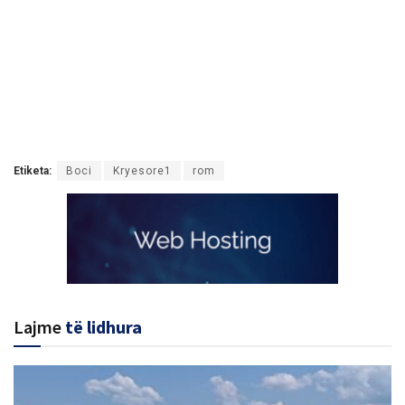
Etiketa:
Boci
Kryesore1
rom
Lajme
të lidhura