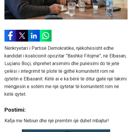
Nënkryetari i Partisë Demokratike, njëkohësisht edhe
kandidat i koalicionit opozitar ”Bashkë Fitojmë”, në Elbasan,
Luçiano Boçi, shprehet arsimimi dhe punësimi do të jetë
çelësi i integrimit të plotë të gjithë komunitetit rom në
qytetin e Elbasanit. Këtë ai e ka bërë të ditur gjatë një takimi
mëngjesin e sotëm me një qytetar të komunitetit rom në
këtë qytet.
Postimi:
Kafja me Nebiun dhe një premtim që duhet mbajtur!