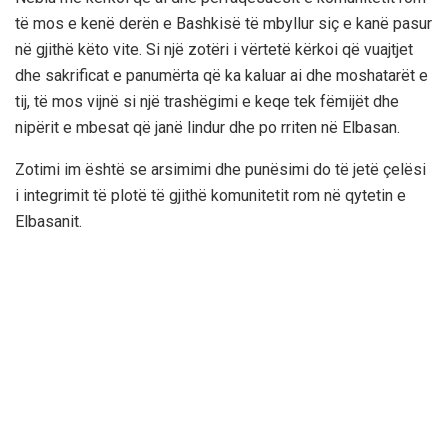
të mos e kenë derën e Bashkisë të mbyllur siç e kanë pasur
në gjithë këto vite. Si një zotëri i vërtetë kërkoi që vuajtjet
dhe sakrificat e panumërta që ka kaluar ai dhe moshatarët e
tij, të mos vijnë si një trashëgimi e keqe tek fëmijët dhe
nipërit e mbesat që janë lindur dhe po rriten në Elbasan.
Zotimi im është se arsimimi dhe punësimi do të jetë çelësi
i integrimit të plotë të gjithë komunitetit rom në qytetin e
Elbasanit.