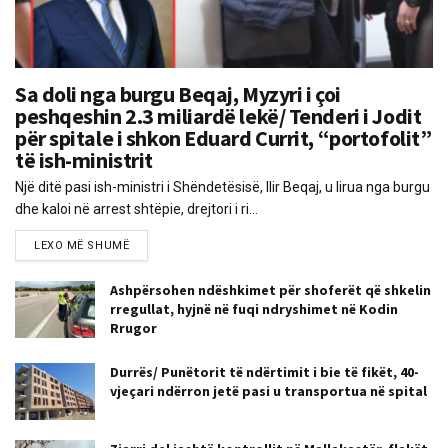
Sa doli nga burgu Beqaj, Myzyri i çoi
peshqeshin 2.3 miliardë lekë/ Tenderi i Jodit
për spitale i shkon Eduard Currit, “portofolit”
të ish-ministrit
Një ditë pasi ish-ministri i Shëndetësisë, Ilir Beqaj, u lirua nga burgu
dhe kaloi në arrest shtëpie, drejtori i ri...
LEXO MË SHUMË
Ashpërsohen ndëshkimet për shoferët që shkelin
rregullat, hyjnë në fuqi ndryshimet në Kodin
Rrugor
Durrës/ Punëtorit të ndërtimit i bie të fikët, 40-
vjeçari ndërron jetë pasi u transportua në spital