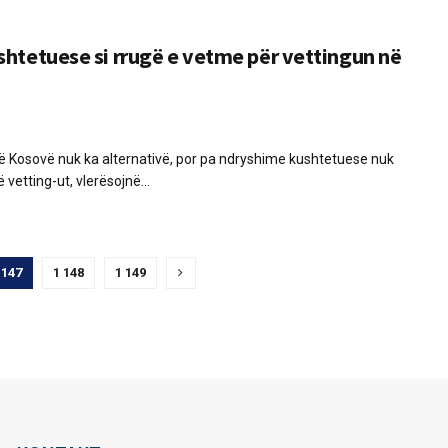
htetuese si rrugë e vetme për vettingun në
në Kosovë nuk ka alternativë, por pa ndryshime kushtetuese nuk
vetting-ut, vlerësojnë...
 147
1 148
1 149