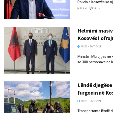
Policia e Kosovës ka n
person tjetër...
Helmimi masiv i
Kosovës i ofro
18:26 - 26/10/21
Ministri i Mbrojtjes 
se 300 personave në Kr
Lëndë djegëse 
furgonin në Ko
18:25 - 26/10/21
Transportonte lëndë dj