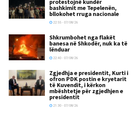
protestojnë kundër
bashkimit me Tepelenën,
bllokohet rruga nacionale
22:55 - 07/08/26
Shkrumbohet nga flakët
banesa në Shkodër, nuk ka të
lënduar
22:40 - 07/08/26
Zgjedhja e presidentit, Kurti i
ofron PDK postin e kryetarit
të Kuvendit, i kërkon
mbështetje për zgjedhjen e
presidentit
21:30 - 07/08/26