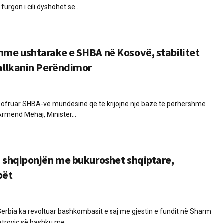
furgon i cili dyshohet se...
hme ushtarake e SHBA në Kosovë, stabilitet
Ballkanin Perëndimor
a ofruar SHBA-ve mundësinë që të krijojnë një bazë të përhershme
rmend Mehaj, Ministër...
n shqiponjën me bukuroshet shqiptare,
bët
Serbia ka revoltuar bashkombasit e saj me gjestin e fundit në Sharm
etrovic së bashku me...