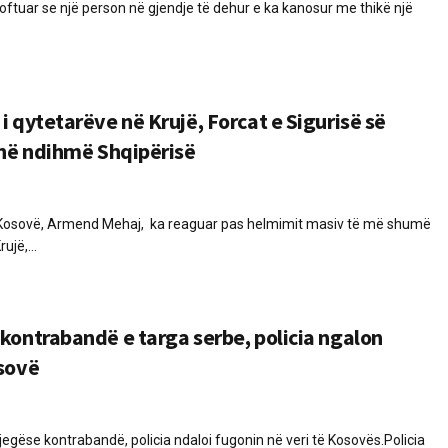
joftuar se një person në gjendje të dehur e ka kanosur me thikë një
 qytetarëve në Krujë, Forcat e Sigurisë së
jnë ndihmë Shqipërisë
në Kosovë, Armend Mehaj, ka reaguar pas helmimit masiv të më shumë
ujë,...
kontrabandë e targa serbe, policia ngalon
sovë
egëse kontrabandë, policia ndaloi fugonin në veri të Kosovës.Policia