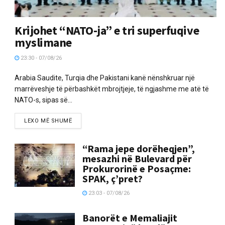
Krijohet “NATO-ja” e tri superfuqive
myslimane
23:30 - 07/08/26
Arabia Saudite, Turqia dhe Pakistani kanë nënshkruar një
marrëveshje të përbashkët mbrojtjeje, të ngjashme me atë të
NATO-s, sipas së...
LEXO MË SHUMË
“Rama jepe dorëheqjen”,
mesazhi në Bulevard për
Prokurorinë e Posaçme:
SPAK, ç’pret?
23:03 - 07/08/26
Banorët e Memaliajit