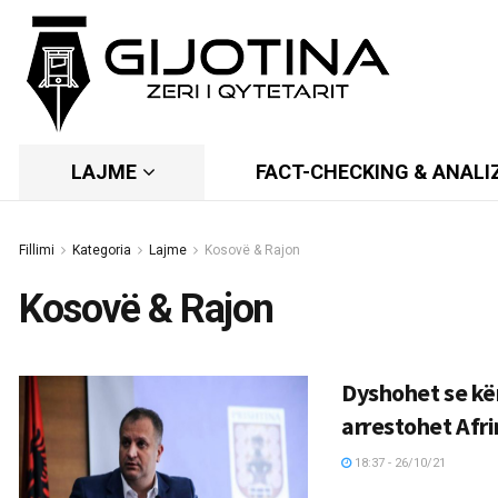
LAJME
FACT-CHECKING & ANALI
Fillimi
Kategoria
Lajme
Kosovë & Rajon
Kosovë & Rajon
Dyshohet se kër
arrestohet Afr
18:37 - 26/10/21