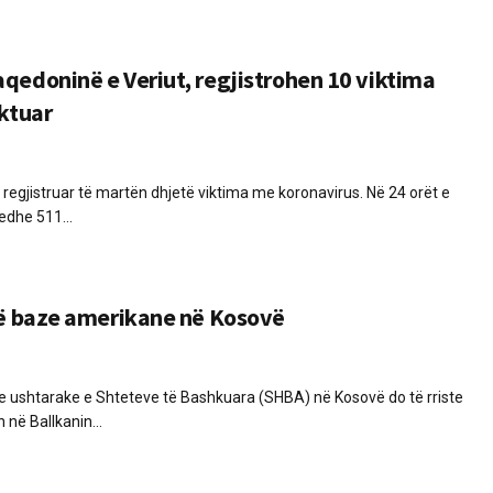
qedoninë e Veriut, regjistrohen 10 viktima
ektuar
regjistruar të martën dhjetë viktima me koronavirus. Në 24 orët e
 edhe 511...
jë baze amerikane në Kosovë
 ushtarake e Shteteve të Bashkuara (SHBA) në Kosovë do të rriste
n në Ballkanin...