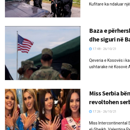
Kufitare ka ndaluar një 
Baza e përhers
dhe siguri në 
17:48 - 26/10/21
Qeveria e Kosovës i k
ushtarake në Kosovë.A
Miss Serbia bë
revoltohen ser
17:26 - 26/10/21
Miss Intercontinental 
el-Sheikh. Valentina P