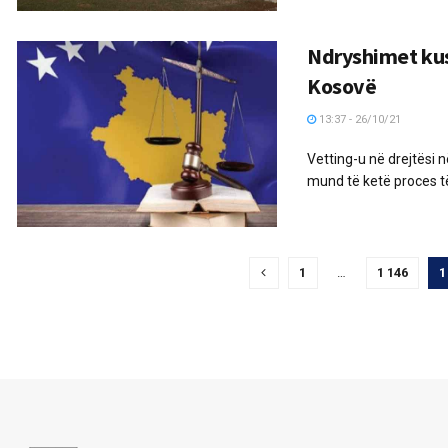
Ndryshimet kus
Kosovë
13:37 - 26/10/21
Vetting-u në drejtësi 
mund të ketë proces të 
1
…
1 146
1