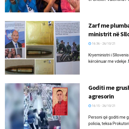
Zarf me plumba
ministrit në Sl
16:36 - 26/10/21
Kryeministri i Slloven
kërcënuar me vdekje .
Goditi me grus
agresorin
16:15 - 26/10/21
Personi që goditi me 
policia, teksa Prokutor