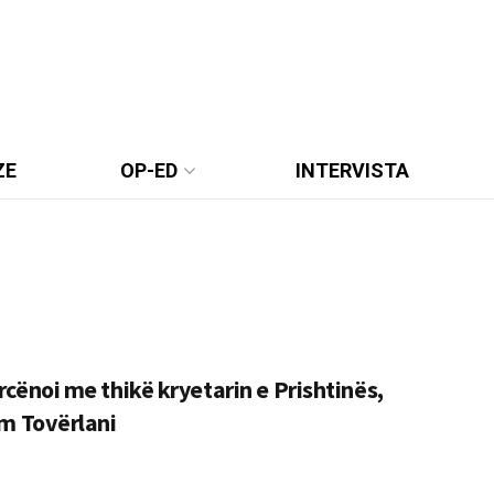
ZE
OP-ED
INTERVISTA
cënoi me thikë kryetarin e Prishtinës,
im Tovërlani