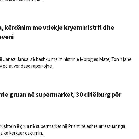
, kërcënim me vdekje kryeministrit dhe
loveni
isë Janez Jansa, së bashku me ministrin e Mbrojtjes Matej Tonin janë
Mediat vendase raportojnë...
hte gruan në supermarket, 30 ditë burg për
grushte një grua në supermarket në Prishtinë është arrestuar nga
ia ka kërkuar caktimin...