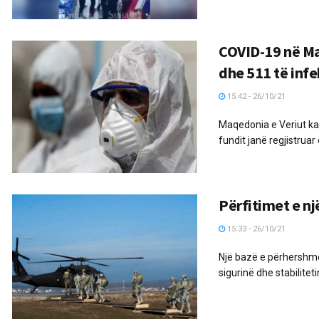
COVID-19 në Ma
dhe 511 të inf
15:42 - 26/10/21
Maqedonia e Veriut ka 
fundit janë regjistruar
Përfitimet e n
15:33 - 26/10/21
Një bazë e përhershme
sigurinë dhe stabiliteti