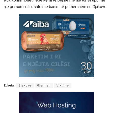
Nuk konfirmohet nëse kemi të bëjmë me një turist apo me
një person i cili është me banim të përhershëm në Gjakovë.
Etiketa:
Gjakove
Gjerman
Viktime