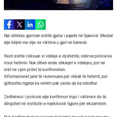
Një shtetas gjerman është gjetur i pajetë në Gjakovë. Mediat
atje bëjnë me dije se viktima u gjet në banesë.
Rasti është cilësuar si vdekje e dyshimtë, ndërsa policia ka
nisur hetimin. Nuk dihen ende shkaqet e vdekjes, por në
orët në vijim pritet të konfirmohen.
Informacionet janë të rezervuara për shkak të hetimit, por
gjithashtu ngjarja ka vetëm pak çaste që ka ndodhur.
Zëdhënësi i policisë atje konfirmon trupi i viktimës do të
dërgohet në institutin e mjekësisë ligjore për ekzaminim.