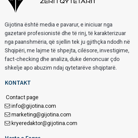
Gijotina është media e pavarur, e iniciuar nga
gazetarë profesionistë dhe të rinj, të karakterizuar
nga paanshmëria, që sjellin tek ju gjithçka ndodh në
Shqipëri, me lajme të shpejta, cilësore, investigime,
fact-checking dhe analiza, duke denoncuar çdo
shkelje apo abuzim ndaj qytetarëve shqiptarë.
KONTAKT
Contact page
info@gijotina.com
marketing@gijotina.com
kryeredaktor@gijotina.com
Harta e Faqes