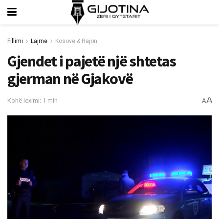
Fillimi
Lajme
Kosovë & Rajon
Gjendet i pajetë një shtetas
gjerman në Gjakovë
A
Kohë leximi: 1 min
A