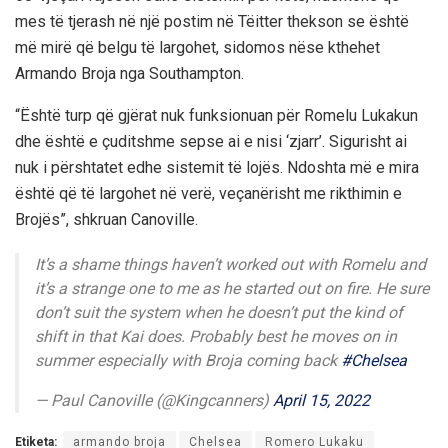
mes të tjerash në një postim në Tëitter thekson se është
më mirë që belgu të largohet, sidomos nëse kthehet
Armando Broja nga Southampton.
“Është turp që gjërat nuk funksionuan për Romelu Lukakun
dhe është e çuditshme sepse ai e nisi ‘zjarr’. Sigurisht ai
nuk i përshtatet edhe sistemit të lojës. Ndoshta më e mira
është që të largohet në verë, veçanërisht me rikthimin e
Brojës”, shkruan Canoville.
It’s a shame things haven’t worked out with Romelu and
it’s a strange one to me as he started out on fire. He sure
don’t suit the system when he doesn’t put the kind of
shift in that Kai does. Probably best he moves on in
summer especially with Broja coming back
#Chelsea
— Paul Canoville (@Kingcanners)
April 15, 2022
Etiketa:
armando broja
Chelsea
Romero Lukaku