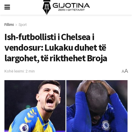
Fillimi
Sport
Ish-futbollisti i Chelsea i
vendosur: Lukaku duhet të
largohet, të rikthehet Broja
A
Kohë leximi: 2 min
A