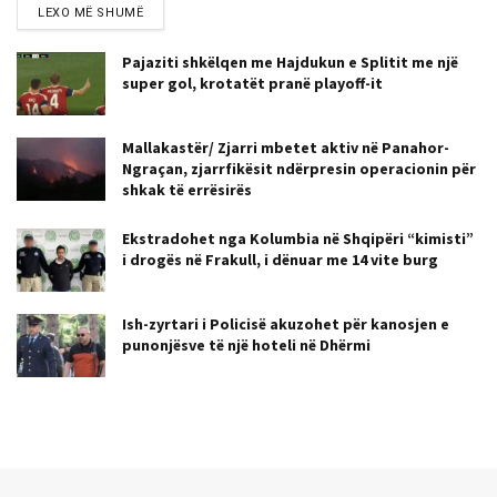
LEXO MË SHUMË
Pajaziti shkëlqen me Hajdukun e Splitit me një
super gol, krotatët pranë playoff-it
Mallakastër/ Zjarri mbetet aktiv në Panahor-
Ngraçan, zjarrfikësit ndërpresin operacionin për
shkak të errësirës
Ekstradohet nga Kolumbia në Shqipëri “kimisti”
i drogës në Frakull, i dënuar me 14 vite burg
Ish-zyrtari i Policisë akuzohet për kanosjen e
punonjësve të një hoteli në Dhërmi