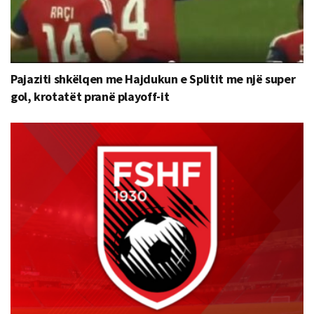
Pajaziti shkëlqen me Hajdukun e Splitit me një super
gol, krotatët pranë playoff-it