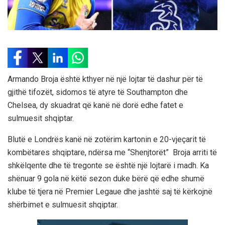
Armando Broja është kthyer në një lojtar të dashur për të
gjithë tifozët, sidomos të atyre të Southampton dhe
Chelsea, dy skuadrat që kanë në dorë edhe fatet e
sulmuesit shqiptar.
Blutë e Londrës kanë në zotërim kartonin e 20-vjeçarit të
kombëtares shqiptare, ndërsa me “Shenjtorët” Broja arriti të
shkëlqente dhe të tregonte se është një lojtarë i madh. Ka
shënuar 9 gola në këtë sezon duke bërë që edhe shumë
klube të tjera në Premier Legaue dhe jashtë saj të kërkojnë
shërbimet e sulmuesit shqiptar.