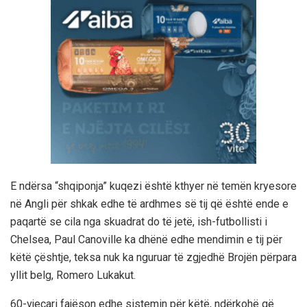
E ndërsa “shqiponja” kuqezi është kthyer në temën kryesore
në Angli për shkak edhe të ardhmes së tij që është ende e
paqartë se cila nga skuadrat do të jetë, ish-futbollisti i
Chelsea, Paul Canoville ka dhënë edhe mendimin e tij për
këtë çështje, teksa nuk ka nguruar të zgjedhë Brojën përpara
yllit belg, Romero Lukakut.
60-vjeçari fajëson edhe sistemin për këtë, ndërkohë që