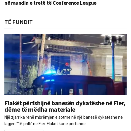
në raundin e tretë të Conference League
TË FUNDIT
Flakët përfshijnë banesën dykatëshe në Fier,
dëme të mëdha materiale
Një zjarr ka rënë mbrëmjen e sotme në një banesë dykatëshe në
lagjen “16 prilli” në Fier. Flakët kanë përfshirë...