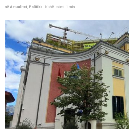
në
Aktualitet
,
Politikë
Kohë leximi: 1 min