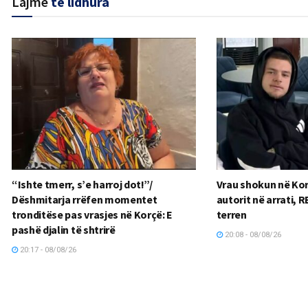
Lajme
të lidhura
“Ishte tmerr, s’e harroj dot!”/
Vrau shokun në Kor
Dëshmitarja rrëfen momentet
autorit në arrati,
tronditëse pas vrasjes në Korçë: E
terren
pashë djalin të shtrirë
20:08 - 08/08/26
20:17 - 08/08/26