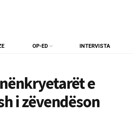
ZE
OP-ED
INTERVISTA
 nënkryetarët e
sh i zëvendëson