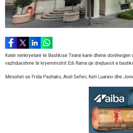
Katër nënkryetarë të Bashkisë Tiranë kanë dhënë dorëheqjen d
vazhdueshme të kryeministrit Edi Rama që drejtuesit e bashki
Mësohet se Frida Pashako, Andi Seferi, Keti Luarasi dhe Jonida