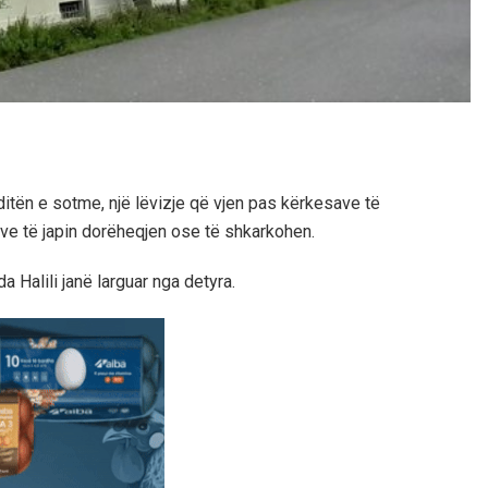
itën e sotme, një lëvizje që vjen pas kërkesave të
ve të japin dorëheqjen ose të shkarkohen.
 Halili janë larguar nga detyra.