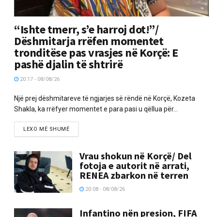
“Ishte tmerr, s’e harroj dot!”/
Dëshmitarja rrëfen momentet
tronditëse pas vrasjes në Korçë: E
pashë djalin të shtrirë
20:17 - 08/08/26
Një prej dëshmitareve të ngjarjes së rëndë në Korçë, Kozeta
Shakla, ka rrëfyer momentet e para pasi u qëllua për...
LEXO MË SHUMË
Vrau shokun në Korçë/ Del
fotoja e autorit në arrati,
RENEA zbarkon në terren
20:08 - 08/08/26
Infantino nën presion, FIFA