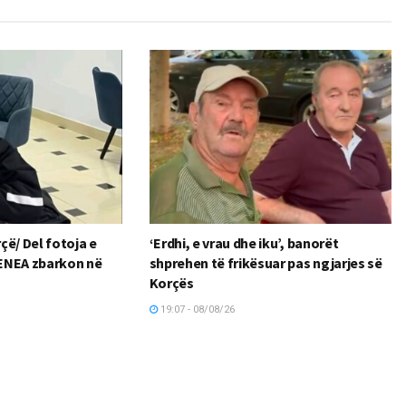
çë/ Del fotoja e
‘Erdhi, e vrau dhe iku’, banorët
 RENEA zbarkon në
shprehen të frikësuar pas ngjarjes së
Korçës
19:07 - 08/08/26