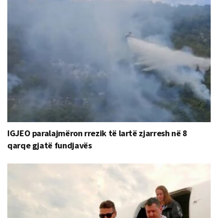
IGJEO paralajmëron rrezik të lartë zjarresh në 8
qarqe gjatë fundjavës