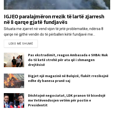
IGJEO paralajmëron rrezik të lartë zjarresh
në 8 qarqe gjatë fundjavës
Situata me zjarret në vend vijon të jetë problematike, ndërsa 8
qarqe në gjithë vendin do të përballen këtë fundjavë me...
LEXO MË SHUMË
Pas ekstradimit, reagon Ambasada e SHBA: Nuk
do të ketë strehë për ata që i shmangen
drejtësisë
Digjet një magazinë në Bulqizë, flakët rrezikojnë
edhe dy banesa pranë saj
Dështojnë negociatat, LDK pranon të bisedojë
me Vetëvendosjen vetëm për postin e
Presidentit