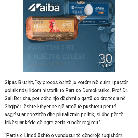
Sipas Blushit, “ky proces është jo vetëm një sulm i pastër
politik ndaj liderit historik të Partisë Demokratike, Prof.Dr.
Sali Berisha, por edhe një dëshmi e qartë se drejtësia në
Shqipëri është kthyer në një armë të pushtetit për të
asgjësuar opozitën dhe pluralizmin politik, si dhe për të
frikësuar këdo që ngre zërin kundër regjimit”.
“Partia e Lirisë është e vendosur të qëndrojë fuqishëm