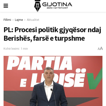
Fillimi
Lajme
Aktualitet
PL: Procesi politik gjyqësor ndaj
Berishës, farsë e turpshme
A
Kohë leximi: 1 min
A