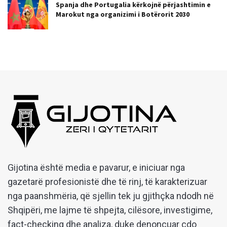
Spanja dhe Portugalia kërkojnë përjashtimin e
Marokut nga organizimi i Botërorit 2030
Gijotina është media e pavarur, e iniciuar nga
gazetarë profesionistë dhe të rinj, të karakterizuar
nga paanshmëria, që sjellin tek ju gjithçka ndodh në
Shqipëri, me lajme të shpejta, cilësore, investigime,
fact-checking dhe analiza, duke denoncuar çdo