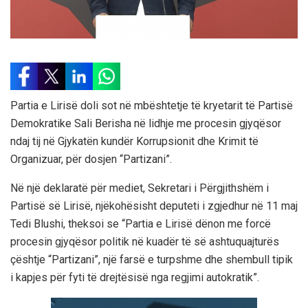
Partia e Lirisë doli sot në mbështetje të kryetarit të Partisë
Demokratike Sali Berisha në lidhje me procesin gjyqësor
ndaj tij në Gjykatën kundër Korrupsionit dhe Krimit të
Organizuar, për dosjen “Partizani”.
Në një deklaratë për mediet, Sekretari i Përgjithshëm i
Partisë së Lirisë, njëkohësisht deputeti i zgjedhur në 11 maj
Tedi Blushi, theksoi se “Partia e Lirisë dënon me forcë
procesin gjyqësor politik në kuadër të së ashtuquajturës
çështje “Partizani”, një farsë e turpshme dhe shembull tipik
i kapjes për fyti të drejtësisë nga regjimi autokratik”.