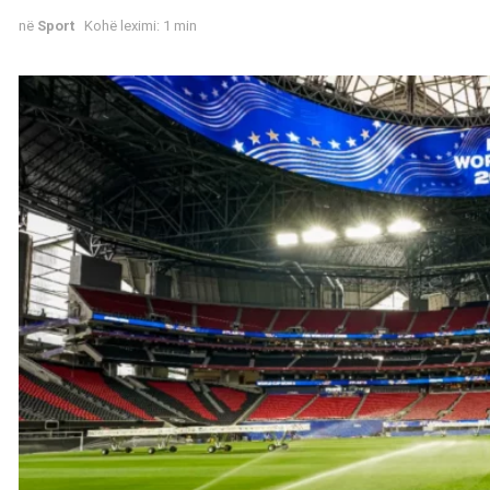
në
Sport
Kohë leximi: 1 min