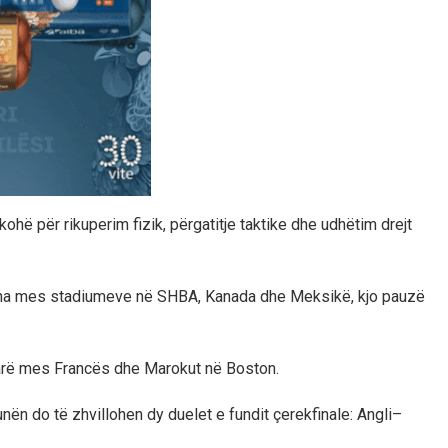
hë për rikuperim fizik, përgatitje taktike dhe udhëtim drejt
ëdha mes stadiumeve në SHBA, Kanada dhe Meksikë, kjo pauzë
 parë mes Francës dhe Marokut në Boston.
nën do të zhvillohen dy duelet e fundit çerekfinale: Angli–