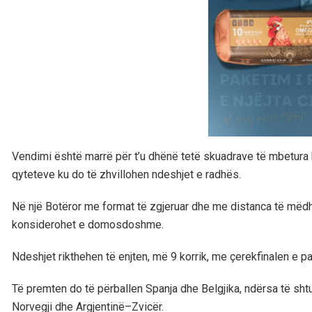
Vendimi është marrë për t’u dhënë tetë skuadrave të mbetura ko
qyteteve ku do të zhvillohen ndeshjet e radhës.
Në një Botëror me format të zgjeruar dhe me distanca të m
konsiderohet e domosdoshme.
Ndeshjet rikthehen të enjten, më 9 korrik, me çerekfinalen e
Të premten do të përballen Spanja dhe Belgjika, ndërsa të shtu
Norvegji dhe Argjentinë–Zvicër.