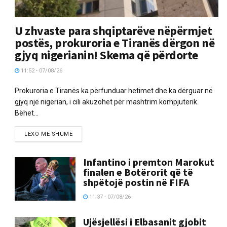
U zhvaste para shqiptarëve nëpërmjet
postës, prokuroria e Tiranës dërgon në
gjyq nigerianin! Skema që përdorte
11:52 - 07/08/26
Prokuroria e Tiranës ka përfunduar hetimet dhe ka dërguar në
gjyq një nigerian, i cili akuzohet për mashtrim kompjuterik.
Bëhet...
LEXO MË SHUMË
Infantino i premton Marokut
finalen e Botërorit që të
shpëtojë postin në FIFA
11:37 - 07/08/26
Ujësjellësi i Elbasanit gjobit