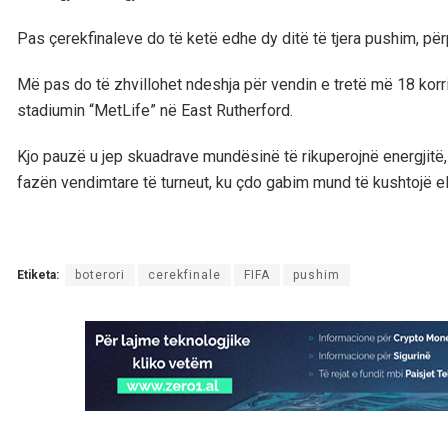
Pas çerekfinaleve do të ketë edhe dy ditë të tjera pushim, për
Më pas do të zhvillohet ndeshja për vendin e tretë më 18 korri
stadiumin “MetLife” në East Rutherford.
Kjo pauzë u jep skuadrave mundësinë të rikuperojnë energjitë, 
fazën vendimtare të turneut, ku çdo gabim mund të kushtojë el
Etiketa:
boterori
cerekfinale
FIFA
pushim