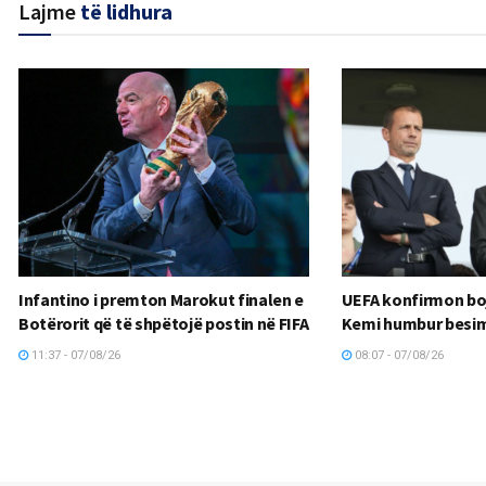
Lajme
të lidhura
Infantino i premton Marokut finalen e
UEFA konfirmon boj
Botërorit që të shpëtojë postin në FIFA
Kemi humbur besimi
11:37 - 07/08/26
08:07 - 07/08/26