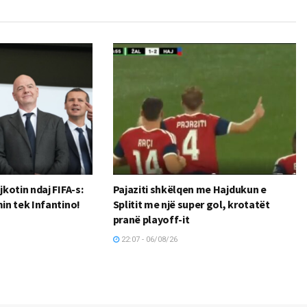
kotin ndaj FIFA-s:
Pajaziti shkëlqen me Hajdukun e
n tek Infantino!
Splitit me një super gol, krotatët
pranë playoff-it
22:07 - 06/08/26