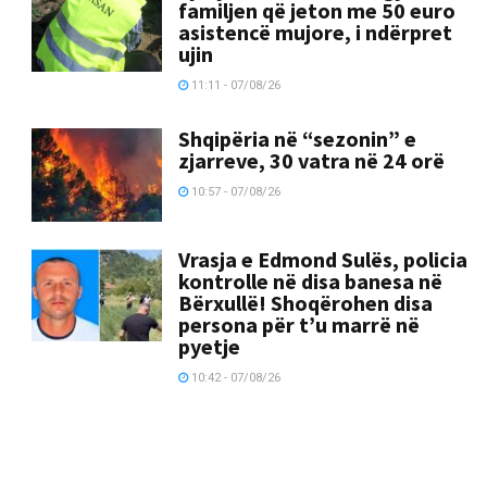
familjen që jeton me 50 euro
asistencë mujore, i ndërpret
ujin
11:11 - 07/08/26
Shqipëria në “sezonin” e
zjarreve, 30 vatra në 24 orë
10:57 - 07/08/26
Vrasja e Edmond Sulës, policia
kontrolle në disa banesa në
Bërxullë! Shoqërohen disa
persona për t’u marrë në
pyetje
10:42 - 07/08/26