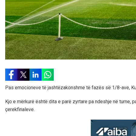
Pas emocioneve të jashtëzakonshme të fazës së 1/8-ave, Kup
Kjo e mërkurë është dita e parë zyrtare pa ndeshje në turne, p
çerekfinaleve.