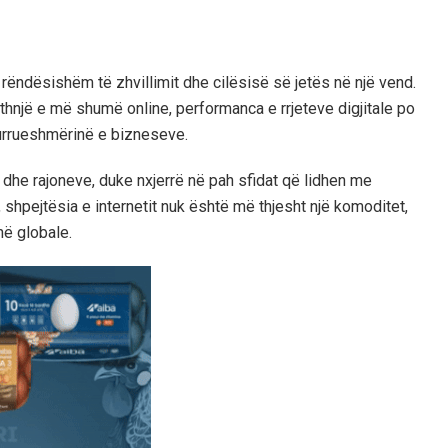
 rëndësishëm të zhvillimit dhe cilësisë së jetës në një vend.
hnjë e më shumë online, performanca e rrjeteve digjitale po
kurrueshmërinë e bizneseve.
dhe rajoneve, duke nxjerrë në pah sfidat që lidhen me
 shpejtësia e internetit nuk është më thjesht një komoditet,
ë globale.