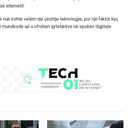
ë internetit.
ë nuk është vetëm një çështje teknologjie, por një faktor kyç
he mundësitë që u ofrohen qytetarëve në epokën digjitale.