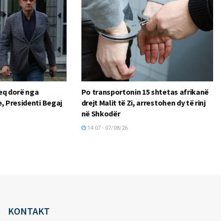
heq dorë nga
Po transportonin 15 shtetas afrikanë
, Presidenti Begaj
drejt Malit të Zi, arrestohen dy të rinj
në Shkodër
14:07 - 07/08/26
KONTAKT