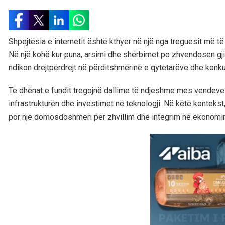
Shpejtësia e internetit është kthyer në një nga treguesit më të
Në një kohë kur puna, arsimi dhe shërbimet po zhvendosen gjit
ndikon drejtpërdrejt në përditshmërinë e qytetarëve dhe kon
Të dhënat e fundit tregojnë dallime të ndjeshme mes vendeve 
infrastrukturën dhe investimet në teknologji. Në këtë kontekst,
por një domosdoshmëri për zhvillim dhe integrim në ekonomin