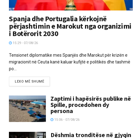
Spanja dhe Portugalia kërkojnë
përjashtimin e Marokut nga organizimi
i Botërorit 2030
15:29 - 07/08/26
Tensionet diplomatike mes Spanjës dhe Marokut për krizën e
migracionit në Ceuta kanë kaluar kufijtë e politikës dhe tashmë
po...
LEXO MË SHUMË
Zaptimi i hapësirës publike në
Spille, procedohen dy
persona
15:06 - 07/08/26
Dëshmia tronditëse në gjyqin