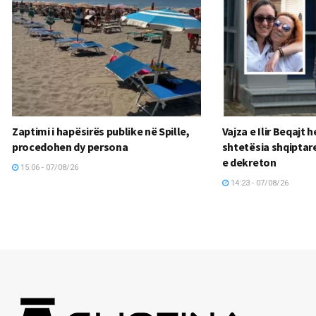
Zaptimi i hapësirës publike në Spille,
Vajza e Ilir Beqajt 
procedohen dy persona
shtetësia shqiptare
e dekreton
15:06 - 07/08/26
14:23 - 07/08/26