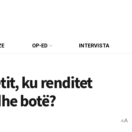
ZE
OP-ED
INTERVISTA
tit, ku renditet
dhe botë?
A
A