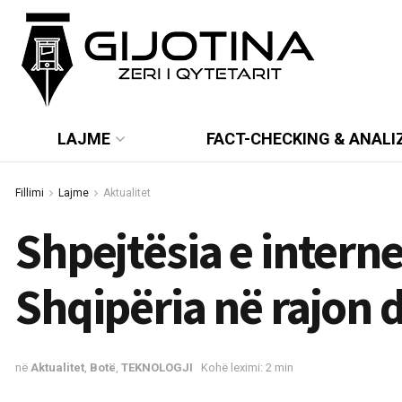
LAJME
FACT-CHECKING & ANALI
Fillimi
Lajme
Aktualitet
Shpejtësia e interne
Shqipëria në rajon 
në
Aktualitet
,
Botë
,
TEKNOLOGJI
Kohë leximi: 2 min