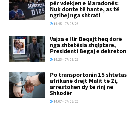
për vdekjen e Maradonës:
Nuk donte të hante, as të
ngrihej nga shtrati
14:45 - 07/08/26
Vajza e Ilir Beqajt heq dorë
nga shtetësia shqiptare,
Presidenti Begaj e dekreton
14:23 - 07/08/26
Po transportonin 15 shtetas
afrikanë drejt Malit të Zi,
arrestohen dy të rinj në
Shkodër
14:07 - 07/08/26