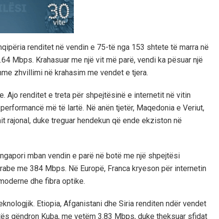
qipëria renditet në vendin e 75-të nga 153 shtete të marra në
3.64 Mbps. Krahasuar me një vit më parë, vendi ka pësuar një
shme zhvillimi në krahasim me vendet e tjera.
 Ajo renditet e treta për shpejtësinë e internetit në vitin
e performancë më të lartë. Në anën tjetër, Maqedonia e Veriut,
it rajonal, duke treguar hendekun që ende ekziston në
ingapori mban vendin e parë në botë me një shpejtësi
Arabe me 384 Mbps. Në Europë, Franca kryeson për internetin
 moderne dhe fibra optike.
teknologjik. Etiopia, Afganistani dhe Siria renditen ndër vendet
stës qëndron Kuba, me vetëm 3.83 Mbps, duke theksuar sfidat