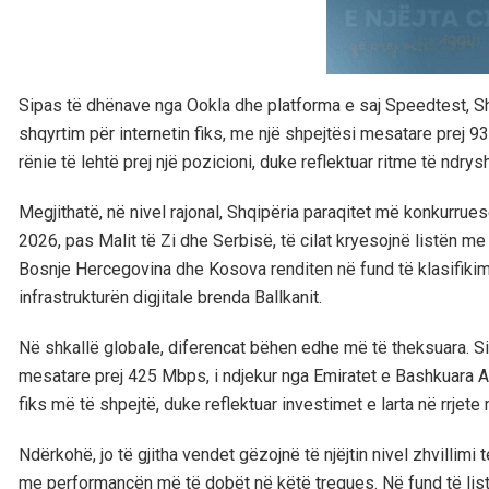
Sipas të dhënave nga Ookla dhe platforma e saj Speedtest, Sh
shqyrtim për internetin fiks, me një shpejtësi mesatare prej 9
rënie të lehtë prej një pozicioni, duke reflektuar ritme të ndry
Megjithatë, në nivel rajonal, Shqipëria paraqitet më konkurruese.
2026, pas Malit të Zi dhe Serbisë, të cilat kryesojnë listën m
Bosnje Hercegovina dhe Kosova renditen në fund të klasifikim
infrastrukturën digjitale brenda Ballkanit.
Në shkallë globale, diferencat bëhen edhe më të theksuara. S
mesatare prej 425 Mbps, i ndjekur nga Emiratet e Bashkuara 
fiks më të shpejtë, duke reflektuar investimet e larta në rrjete
Ndërkohë, jo të gjitha vendet gëzojnë të njëjtin nivel zhvillimi 
me performancën më të dobët në këtë tregues. Në fund të li