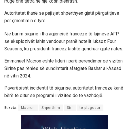
rrugë dhe tjetra në një kosh plehrash.
Autoritetet thanë se pajisjet shpërthyen gjatë përgatitjeve
për çmontimin e tyre.
Një burim sigurie i tha agjencisë franceze të lajmeve AFP
se eksplozivët ishin vendosur pranë hotelit luksoz Four
Seasons, ku presidenti francez kishte qëndruar gjatë natës.
Emmanuel Macron është lideri i parë perëndimor që viziton
Sirinë pas rënies së sundimtarit afatgjatë Bashar al-Assad
në vitin 2024.
Pavarësisht incidentit të sigurisë, autoritetet franceze kanë
bërë të ditur se programi i vizitës do të vazhdojë.
Etiketa:
Macron
Shperthim
Siri
te plagosur