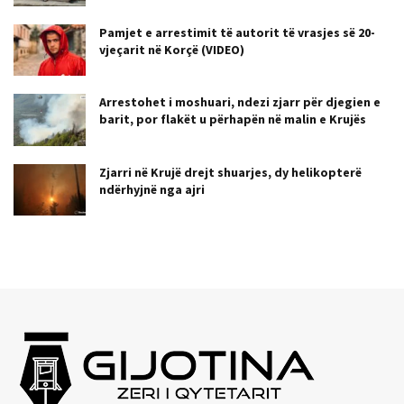
Pamjet e arrestimit të autorit të vrasjes së 20-
vjeçarit në Korçë (VIDEO)
Arrestohet i moshuari, ndezi zjarr për djegien e
barit, por flakët u përhapën në malin e Krujës
Zjarri në Krujë drejt shuarjes, dy helikopterë
ndërhyjnë nga ajri