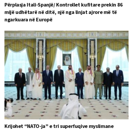
Përplasja Itali-Spanjë/ Kontrollet kufitare prekin 86
mijë udhëtarë në ditë, një nga linjat ajrore më të
ngarkuara në Europë
Krijohet “NATO-ja” e tri superfuqive myslimane