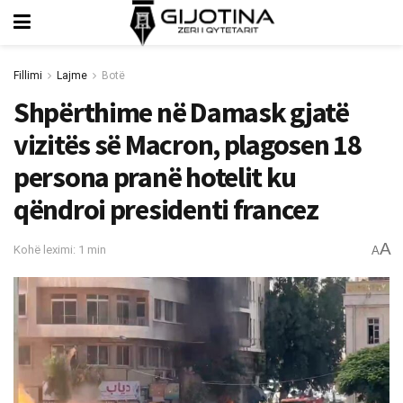
Fillimi
Lajme
Botë
Shpërthime në Damask gjatë
vizitës së Macron, plagosen 18
persona pranë hotelit ku
qëndroi presidenti francez
A
Kohë leximi: 1 min
A