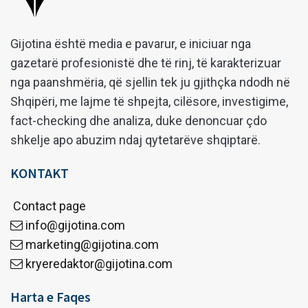
Gijotina është media e pavarur, e iniciuar nga
gazetarë profesionistë dhe të rinj, të karakterizuar
nga paanshmëria, që sjellin tek ju gjithçka ndodh në
Shqipëri, me lajme të shpejta, cilësore, investigime,
fact-checking dhe analiza, duke denoncuar çdo
shkelje apo abuzim ndaj qytetarëve shqiptarë.
KONTAKT
Contact page
info@gijotina.com
marketing@gijotina.com
kryeredaktor@gijotina.com
Harta e Faqes