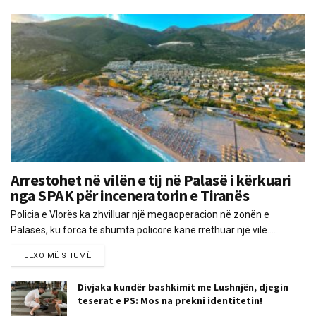
Arrestohet në vilën e tij në Palasë i kërkuari
nga SPAK për inceneratorin e Tiranës
Policia e Vlorës ka zhvilluar një megaoperacion në zonën e
Palasës, ku forca të shumta policore kanë rrethuar një vilë....
LEXO MË SHUMË
Divjaka kundër bashkimit me Lushnjën, djegin
teserat e PS: Mos na prekni identitetin!