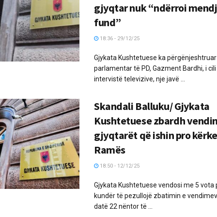
gjyqtar nuk “ndërroi mendj
fund”
18:36 - 29/12/25
Gjykata Kushtetuese ka përgënjeshtruar 
parlamentar të PD, Gazment Bardhi, i cili
intervistë televizive, nje javë ...
Skandali Balluku/ Gjykata
Kushtetuese zbardh vendim
gjyqtarët që ishin pro kërk
Ramës
18:50 - 12/12/25
Gjykata Kushtetuese vendosi me 5 vota 
kundër të pezullojë zbatimin e vendime
datë 22 nëntor të ...