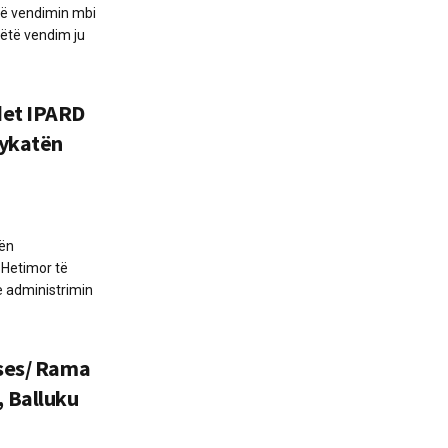
rë vendimin mbi
këtë vendim ju
det IPARD
jykatën
tën
 Hetimor të
he administrimin
eses/ Rama
 Balluku