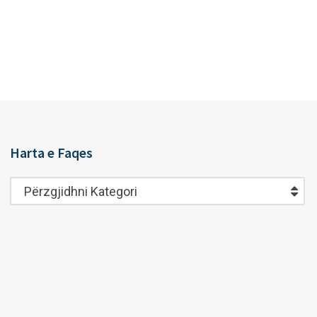
Harta e Faqes
Harta
Përzgjidhni Kategori
e
Faqes