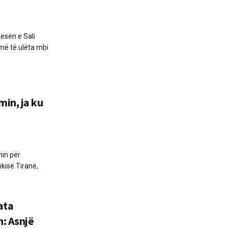
esën e Sali
më të ulëta mbi
in, ja ku
in për
hkisë Tiranë,
ata
: Asnjë