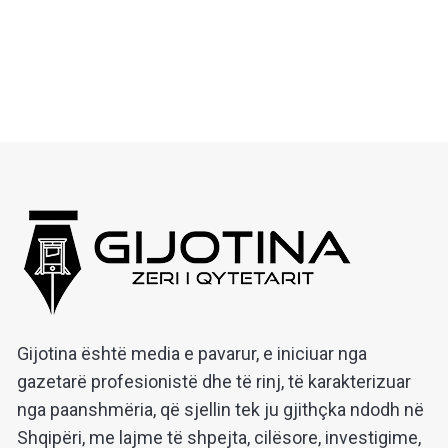
Gijotina është media e pavarur, e iniciuar nga
gazetarë profesionistë dhe të rinj, të karakterizuar
nga paanshmëria, që sjellin tek ju gjithçka ndodh në
Shqipëri, me lajme të shpejta, cilësore, investigime,