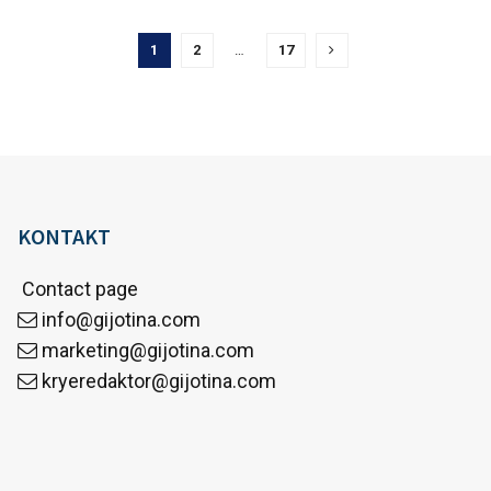
1
2
…
17
KONTAKT
Contact page
info@gijotina.com
marketing@gijotina.com
kryeredaktor@gijotina.com