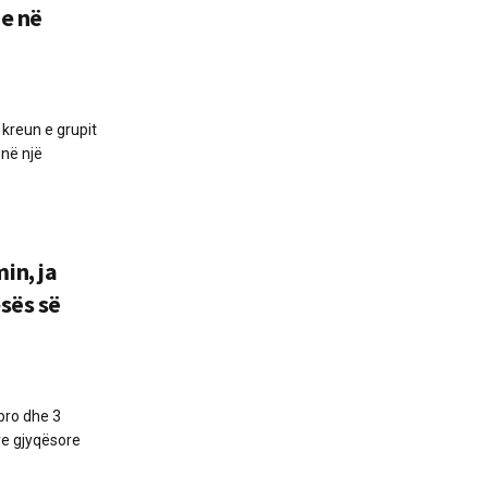
e në
kreun e grupit
 në një
in, ja
esës së
pro dhe 3
ve gjyqësore