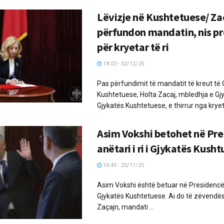
Lëvizje në Kushtetuese/ Za
përfundon mandatin, nis p
për kryetar të ri
18:03 - 02/12/25
Pas përfundimit të mandatit të kreut të 
Kushtetuese, Holta Zacaj, mbledhja e Gj
Gjykatës Kushtetuese, e thirrur nga kryeta
Asim Vokshi betohet në Pre
anëtari i ri i Gjykatës Kush
10:45 - 25/11/25
Asim Vokshi është betuar në Presidencë si
Gjykatës Kushtetuese. Ai do të zëvendës
Zaçajn, mandati ...