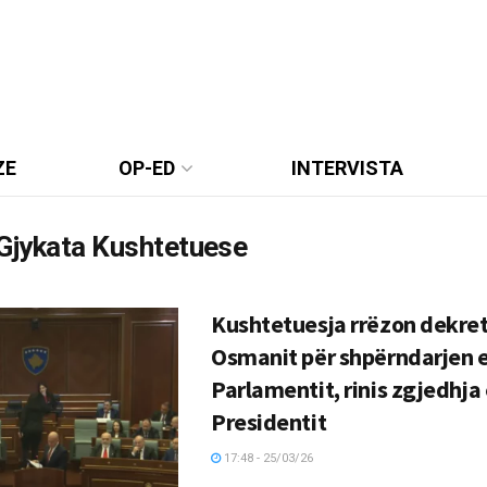
ZE
OP-ED
INTERVISTA
Gjykata Kushtetuese
Kushtetuesja rrëzon dekret
Osmanit për shpërndarjen 
Parlamentit, rinis zgjedhja
Presidentit
17:48 - 25/03/26