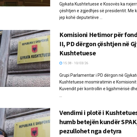
Gjykata Kushtetuese e Kosovës ka nxjer
çështjen e zgjedhjes së presidentit. Me 
jep kohë deputetëve ...
Komisioni Hetimor për fon
II, PD dërgon çështjen në G
Kushtetuese
15:38 - 10/03/26
Grupi Parlamentar i PD dërgon në Gjyka
Kushtetuese mosmiratimin e Komisionit
Kuvendit për kontrollin e ligjshmërisë d
...
Vendimi i plotë i Kushtetu
humb betejën kundër SPAK,
pezullohet nga detyra