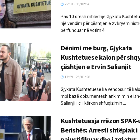
22:13 - 06/02/26
Pas 10 orësh mbledhje Gjykata Kushtet
një vendim për çështjen e zv.kryeminist
përfunduar në votim 4 ...
Dënimi me burg, Gjykata
Kushtetuese kalon për shq
çështjen e Ervin Salianjit
17:29 - 28/01/26
Gjykata Kushtetuese ka vendosur të kalo
mbi bazë dokumentesh ankimimin e ish-
Salianji, i cili kërkon shfuqizimin ...
Kushtetuesja rrëzon SPAK-
Berishës: Arresti shtëpiak i
pajustifikuar dhe i zgjatur