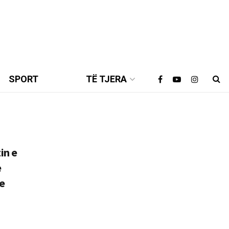
SPORT
TË TJERA
in e
e
 e