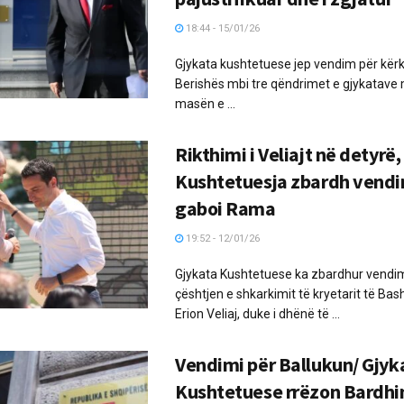
18:44 - 15/01/26
Gjykata kushtetuese jep vendim për kërk
Berishës mbi tre qëndrimet e gjykatave 
masën e ...
Rikthimi i Veliajt në detyrë,
Kushtetuesja zbardh vendim
gaboi Rama
19:52 - 12/01/26
Gjykata Kushtetuese ka zbardhur vendim
çështjen e shkarkimit të kryetarit të Bas
Erion Veliaj, duke i dhënë të ...
Vendimi për Ballukun/ Gjyk
Kushtetuese rrëzon Bardhin