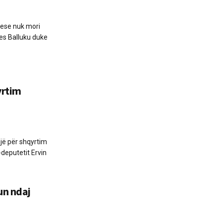
uese nuk mori
res Balluku duke
yrtim
jë për shqyrtim
deputetit Ervin
un ndaj