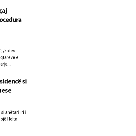
çaj
rocedura
Gjykatës
yqtarëve e
rja ...
sidencë si
tuese
 anëtari i ri i
ojë Holta