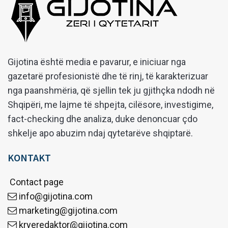
Gijotina është media e pavarur, e iniciuar nga
gazetarë profesionistë dhe të rinj, të karakterizuar
nga paanshmëria, që sjellin tek ju gjithçka ndodh në
Shqipëri, me lajme të shpejta, cilësore, investigime,
fact-checking dhe analiza, duke denoncuar çdo
shkelje apo abuzim ndaj qytetarëve shqiptarë.
KONTAKT
Contact page
info@gijotina.com
marketing@gijotina.com
kryeredaktor@gijotina.com