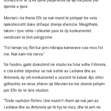
distancimit të tij ka qenë paqartësia që ajo ka pasur për
djemtë e tjerë.
Mevlani i ka thënë Efit se nuk mund të pëlqejë tre veta
njëkohësisht duke shfaqur shenja xhelozie. Megjithatë,
takimi i tyre ishte i shkurtër pasi të dy konkurrentët
vendosën ta linin përgjysmë.
“Fol taman siç flet kur jemi mbrapa kamerave ose mos fol
më. Nuk kam më nerva.”
Së fundmi, gjatë diskutimit në studio ka folur edhe Filloreta,
e cila është shprehur se nuk është as Lediana dhe as
Antonela, dy ish-konkurrentet e sezonit të kaluar. Ajo shtoi
gjithashtu se nëse shikon që Mevlani ka më shumë pëlqim
për Efin do të lërë studion.
“
Ende vazhdon flirtimi. Unë mund t’i them që nuk jam as
Lediana dhe as Antonela që të hyj në mes, dhe të jem ne