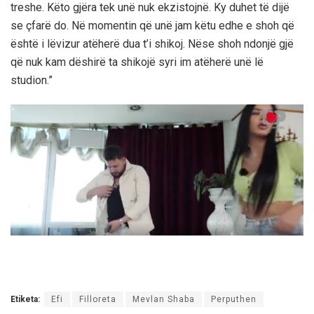
treshe. Këto gjëra tek unë nuk ekzistojnë. Ky duhet të dijë
se çfarë do. Në momentin që unë jam këtu edhe e shoh që
është i lëvizur atëherë dua t’i shikoj. Nëse shoh ndonjë gjë
që nuk kam dëshirë ta shikojë syri im atëherë unë lë
studion.”
Etiketa:
Efi
Filloreta
Mevlan Shaba
Perputhen