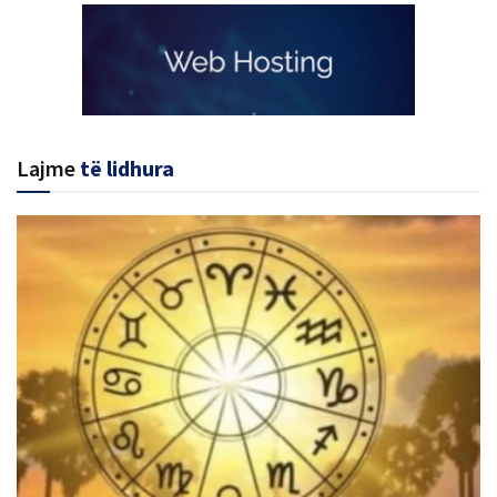
Lajme
të lidhura