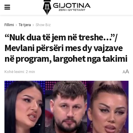
Fillimi
Të tjera
Show Biz
“Nuk dua të jem në treshe…”/
Mevlani përsëri mes dy vajzave
në program, largohet nga takimi
A
Kohë leximi: 2 min
A