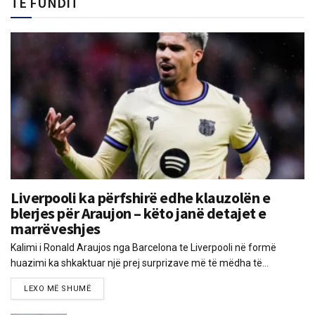
TË FUNDIT
Liverpooli ka përfshirë edhe klauzolën e
blerjes për Araujon – këto janë detajet e
marrëveshjes
Kalimi i Ronald Araujos nga Barcelona te Liverpooli në formë
huazimi ka shkaktuar një prej surprizave më të mëdha të...
LEXO MË SHUMË