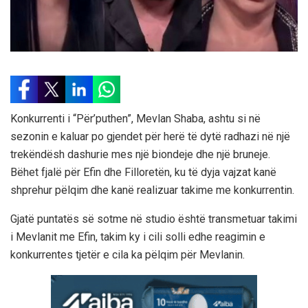
Konkurrenti i “Për’puthen”, Mevlan Shaba, ashtu si në
sezonin e kaluar po gjendet për herë të dytë radhazi në një
trekëndësh dashurie mes një biondeje dhe një bruneje.
Bëhet fjalë për Efin dhe Filloretën, ku të dyja vajzat kanë
shprehur pëlqim dhe kanë realizuar takime me konkurrentin.
Gjatë puntatës së sotme në studio është transmetuar takimi
i Mevlanit me Efin, takim ky i cili solli edhe reagimin e
konkurrentes tjetër e cila ka pëlqim për Mevlanin.