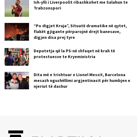
Ish-ylli i Liverpoolit ribashkohet me Salahun te
Trabzonspori
“Po digjet Kruja”, Situatë dramatike në qytet,
flakët gjigante përparojnë drejt banesave,
digjen disa prej tyre
Deputetja që la PS-në shfaqet në krah të
protestuesve te Kryeministria
Dita më e trishtuar e Lionel Messit, Barcelona
mesazh ngushëllimi argjentinasit për humbjen e
njeriut të dashur