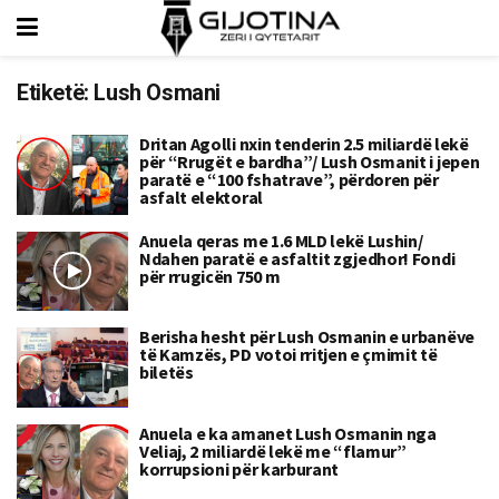
Etiketë:
Lush Osmani
Dritan Agolli nxin tenderin 2.5 miliardë lekë
për “Rrugët e bardha”/ Lush Osmanit i jepen
paratë e “100 fshatrave”, përdoren për
asfalt elektoral
Anuela qeras me 1.6 MLD lekë Lushin/
Ndahen paratë e asfaltit zgjedhor! Fondi
për rrugicën 750 m
Berisha hesht për Lush Osmanin e urbanëve
të Kamzës, PD votoi rritjen e çmimit të
biletës
Anuela e ka amanet Lush Osmanin nga
Veliaj, 2 miliardë lekë me “flamur”
korrupsioni për karburant