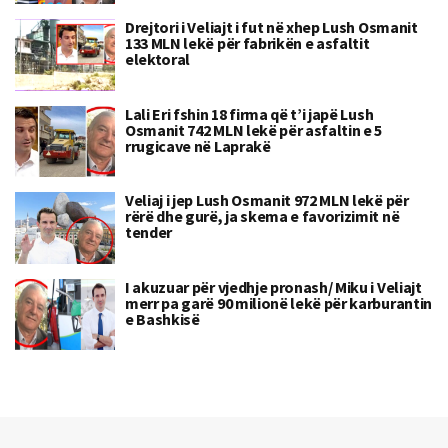
Drejtori i Veliajt i fut në xhep Lush Osmanit
133 MLN lekë për fabrikën e asfaltit
elektoral
Lali Eri fshin 18 firma që t’i japë Lush
Osmanit 742 MLN lekë për asfaltin e 5
rrugicave në Laprakë
Veliaj i jep Lush Osmanit 972 MLN lekë për
rërë dhe gurë, ja skema e favorizimit në
tender
I akuzuar për vjedhje pronash/ Miku i Veliajt
merr pa garë 90 milionë lekë për karburantin
e Bashkisë