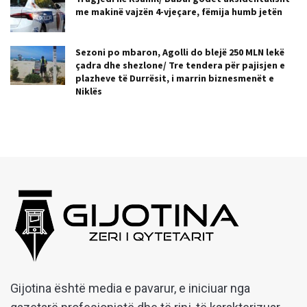
me makinë vajzën 4-vjeçare, fëmija humb jetën
Sezoni po mbaron, Agolli do blejë 250 MLN lekë
çadra dhe shezlone/ Tre tendera për pajisjen e
plazheve të Durrësit, i marrin biznesmenët e
Niklës
Gijotina është media e pavarur, e iniciuar nga