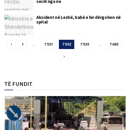
secili nga ne
Aksident në Lezhë, babë e bir dërgohen në
spital
1
…
7 531
7 532
7 533
…
7 683
TË FUNDIT