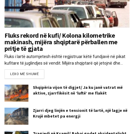
Fluks rekord në kufi/ Kolona kilometrike
makinash, mijëra shqiptarë përballen me
pritje të gjata
Fluks i lartë automjetesh është regjistruar këtë fundjavë në pikat
kufitare të juglindjes së vendit. Mijëra shqiptarë që jetojnë dhe...
LEXO MË SHUMË
Shqipëria vijon të digjet/ Ja ku janë vatrat më
aktive, zjarrfikësit në ‘luftë’ me flakët
Zjarri djeg linjën e tensionit të lartë, një lagje në
Krujë mbetet pa energji
Tragjedi në Ksamil/ Babai godet aksidentalisht