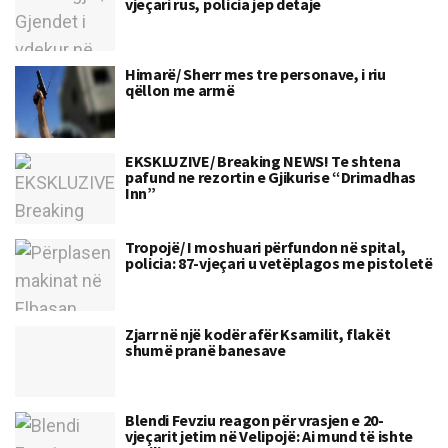
vjeçari rus, policia jep detaje
Himarë/ Sherr mes tre personave, i riu
qëllon me armë
EKSKLUZIVE/ Breaking NEWS! Te shtena
pafund ne rezortin e Gjikurise “Drimadhas
Inn”
Tropojë/ I moshuari përfundon në spital,
policia: 87-vjeçari u vetëplagos me pistoletë
Zjarr në një kodër afër Ksamilit, flakët
shumë pranë banesave
Blendi Fevziu reagon për vrasjen e 20-
vjeçarit jetim në Velipojë: Ai mund të ishte