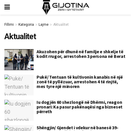
Fillimi
Kategoria
Lajme
Aktualitet
Aktualitet
Akuzohen për dhunë në familje e shkelje të
kodit rrugor, arrestohen 3 persona në Berat
Pukë/ Tentuan të kultivonin kanabis në një
zonë të pyllëzuar, arrestohen 4 të rinjtë,
mes tyre një minoren
Iu dogjën 60 shezlongë në Dhërmi, reagon
pronari: Ka pasur pakënaqësi nga bizneset
përreth
Shëngjin/ Gjendet i vdekur në banesë 39-