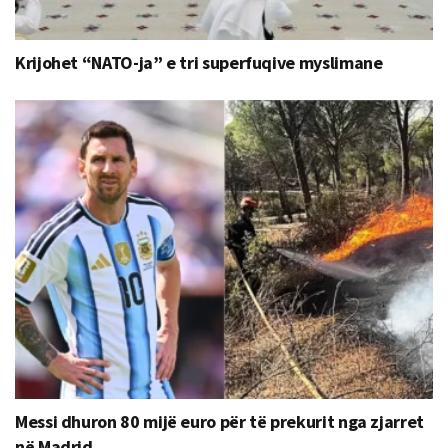
Krijohet “NATO-ja” e tri superfuqive myslimane
Messi dhuron 80 mijë euro për të prekurit nga zjarret
në Madrid