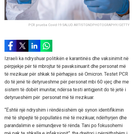
PCR prueba Covid-19 SALUD ARTISTGNDPHOTOGRAPHY/GETTY
Izraeli ka ndryshuar politikën e karantinës dhe vaksinimit në
përpjekje për të mbrojtur të pavaksinuarit dhe personat më
të rrezikuar për shkak të përhapjes së Omicron. Testet PCR
do të jenë të detyrueshme për personat mbi 60 vjeç dhe me
sistem të dobët imunitar, ndërsa testi antigjenit do të jetë i
detyrueshëm për personat më të rrezikuar.
“Është një ndryshim i rëndësishëm që synon identifikimin
më të shpejtë të popullatës më të rrezikuar, ndërhyrjen dhe
parandalimin e sëmundjeve të rënda. Tani po fokusohemi
më pak te shkalla e infeksionit”, tha drejtori i përgjithshëm i