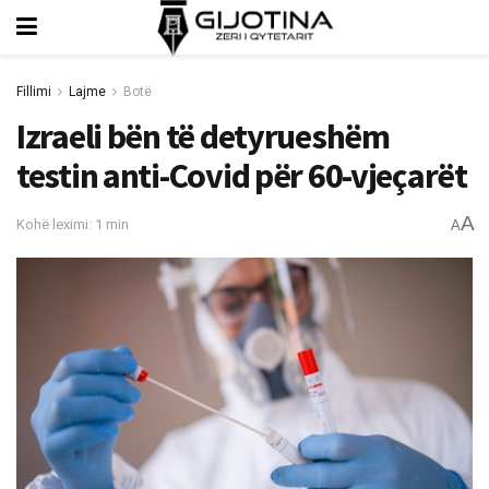
Fillimi
Lajme
Botë
Izraeli bën të detyrueshëm
testin anti-Covid për 60-vjeçarët
A
Kohë leximi: 1 min
A