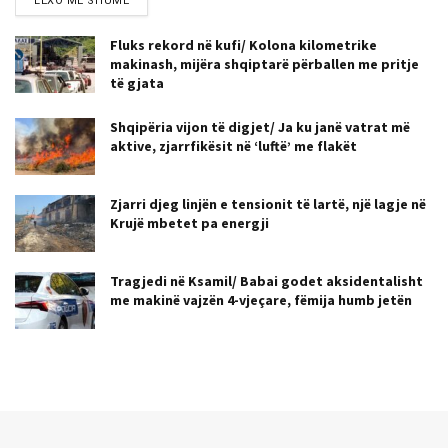
LEXO MË SHUMË
Fluks rekord në kufi/ Kolona kilometrike
makinash, mijëra shqiptarë përballen me pritje
të gjata
Shqipëria vijon të digjet/ Ja ku janë vatrat më
aktive, zjarrfikësit në ‘luftë’ me flakët
Zjarri djeg linjën e tensionit të lartë, një lagje në
Krujë mbetet pa energji
Tragjedi në Ksamil/ Babai godet aksidentalisht
me makinë vajzën 4-vjeçare, fëmija humb jetën