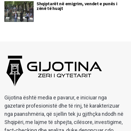
Shqiptarët në emigrim, vendet e punës i
zënë të huajt
Gijotina është media e pavarur, e iniciuar nga
gazetarë profesionistë dhe të rinj, të karakterizuar
nga paanshmëria, që sjellin tek ju gjithçka ndodh në
Shqipëri, me lajme të shpejta, cilësore, investigime,
fact-checking dhe analiza, duke denoncuar çdo