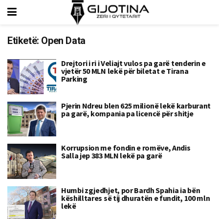
Etiketë:
Open Data
Drejtori i ri i Veliajt vulos pa garë tenderin e
vjetër 50 MLN lekë për biletat e Tirana
Parking
Pjerin Ndreu blen 625 milionë lekë karburant
pa garë, kompania pa licencë për shitje
Korrupsion me fondin e romëve, Andis
Salla jep 383 MLN lekë pa garë
Humbi zgjedhjet, por Bardh Spahia ia bën
këshilltares së tij dhuratën e fundit, 100 mln
lekë