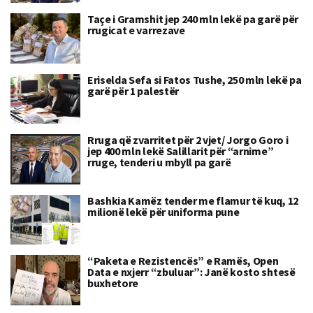
Taçe i Gramshit jep 240 mln lekë pa garë për
rrugicat e varrezave
Eriselda Sefa si Fatos Tushe, 250 mln lekë pa
garë për 1 palestër
Rruga që zvarritet për 2 vjet/ Jorgo Goro i
jep 400 mln lekë Salillarit për “arnime”
rruge, tenderi u mbyll pa garë
Bashkia Kamëz tender me flamur të kuq, 12
milionë lekë për uniforma pune
“Paketa e Rezistencës” e Ramës, Open
Data e nxjerr “zbuluar”: Janë kosto shtesë
buxhetore